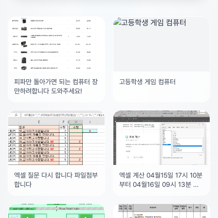
igsh=MWlpODFqbGM4bGhqNw%3D%3D&utm_sou
rce=qr
광고를 닫거나 티켓 5개로 해제
피파만 돌아가면 되는 컴퓨터 장
고등학생 게임 컴퓨터
만하려합니다 도와주세요!
엑셀 질문 다시 합니다 파일첨부
엑셀 계산 04월15일 17시 10분
합니다
부터 04월16일 09시 13분 까
지 얼마나 시간이